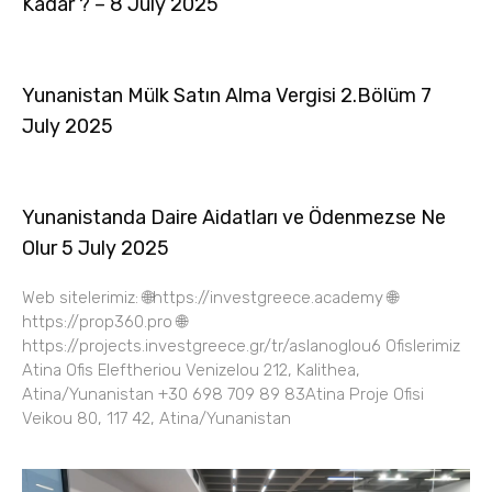
Kadar ? – 8 July 2025
Yunanistan Mülk Satın Alma Vergisi 2.Bölüm 7
July 2025
Yunanistanda Daire Aidatları ve Ödenmezse Ne
Olur 5 July 2025
Web sitelerimiz: 🌐https://investgreece.academy 🌐
https://prop360.pro 🌐
https://projects.investgreece.gr/tr/aslanoglou6 Ofislerimiz
Atina Ofis Eleftheriou Venizelou 212, Kalithea,
Atina/Yunanistan +30 698 709 89 83Atina Proje Ofisi
Veikou 80, 117 42, Atina/Yunanistan