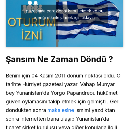
pazarlama çerezlerini kabul etmek ve bu
içeriği etkinleştirmek için tıklayın
Şansım Ne Zaman Döndü ?
Benim için 04 Kasım 2011 dönüm noktası oldu. O
tarihte Hürriyet gazetesi yazarı Vahap Munyar
bey Yunanistan’da Yorgo Papandreou hükümeti
güven oylamasını takip etmek için gelmişti . Geri
döndükten sonra
makalesine
ismimi yazdıktan
sonra internetten bana ulaşıp Yunanistan’da
ticaret şirket kuruluşu veya diğer konularla ilgili