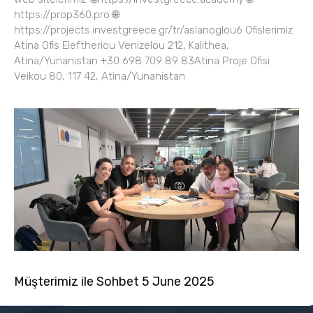
https://prop360.pro 🌐
https://projects.investgreece.gr/tr/aslanoglou6 Ofislerimiz
Atina Ofis Eleftheriou Venizelou 212, Kalithea,
Atina/Yunanistan +30 698 709 89 83Atina Proje Ofisi
Veikou 80, 117 42, Atina/Yunanistan
Müşterimiz ile Sohbet 5 June 2025