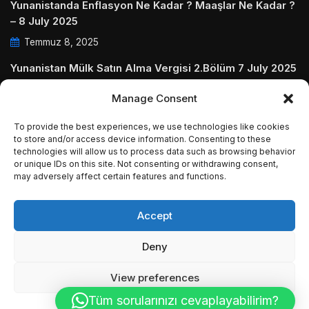
Yunanistanda Enflasyon Ne Kadar ? Maaşlar Ne Kadar ?
– 8 July 2025
Temmuz 8, 2025
Yunanistan Mülk Satın Alma Vergisi 2.Bölüm 7 July 2025
Temmuz 7, 2025
Manage Consent
Yunanistanda Daire Aidatları ve Ödenmezse Ne Olur 5
To provide the best experiences, we use technologies like cookies
July 2025
to store and/or access device information. Consenting to these
technologies will allow us to process data such as browsing behavior
Temmuz 5, 2025
or unique IDs on this site. Not consenting or withdrawing consent,
may adversely affect certain features and functions.
Accept
© Copyright 2009 - 2025 InvestGreece. All Rights
Deny
Reserved.
View preferences
Tüm sorularınızı cevaplayabilirim?