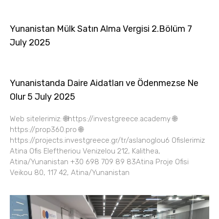
Yunanistan Mülk Satın Alma Vergisi 2.Bölüm 7
July 2025
Yunanistanda Daire Aidatları ve Ödenmezse Ne
Olur 5 July 2025
Web sitelerimiz: 🌐https://investgreece.academy 🌐
https://prop360.pro 🌐
https://projects.investgreece.gr/tr/aslanoglou6 Ofislerimiz
Atina Ofis Eleftheriou Venizelou 212, Kalithea,
Atina/Yunanistan +30 698 709 89 83Atina Proje Ofisi
Veikou 80, 117 42, Atina/Yunanistan