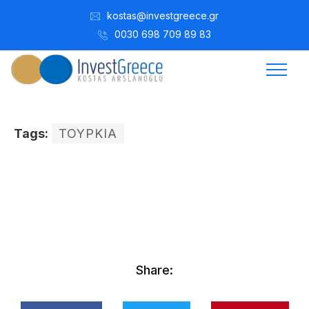
kostas@investgreece.gr
0030 698 709 89 83
Tags:
ΤΟΥΡΚΙΑ
Kostis Arslanoğlu | Kostantin Kaini Arslanoglou
Şubat 9, 2015
Share: