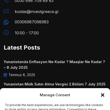
0030 698 709 89 83
kostas@investgreece.gr
00306987098983
10:00 - 17:00
Latest Posts
Yunanistanda Enflasyon Ne Kadar ? Maaşlar Ne Kadar ?
– 8 July 2025
Temmuz 8, 2025
Yunanistan Mülk Satın Alma Vergisi 2.Bölüm 7 July 2025
Temmuz 7, 2025
Manage Consent
Yunanistanda Daire Aidatları ve Ödenmezse Ne Olur 5
To provide the best experiences, we use technologies like cookies
July 2025
to store and/or access device information. Consenting to these