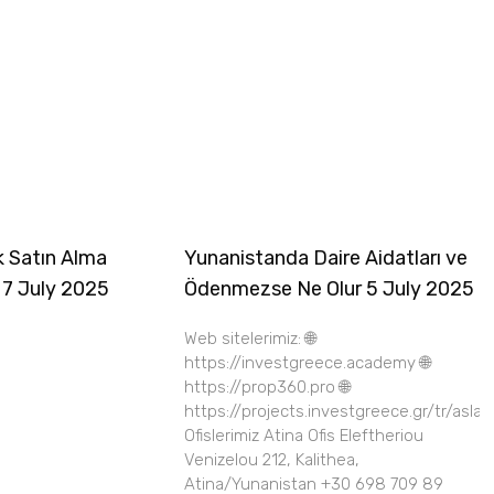
k Satın Alma
Yunanistanda Daire Aidatları ve
 7 July 2025
Ödenmezse Ne Olur 5 July 2025
Web sitelerimiz: 🌐
https://investgreece.academy 🌐
https://prop360.pro 🌐
https://projects.investgreece.gr/tr/asla
Ofislerimiz Atina Ofis Eleftheriou
Venizelou 212, Kalithea,
Atina/Yunanistan +30 698 709 89