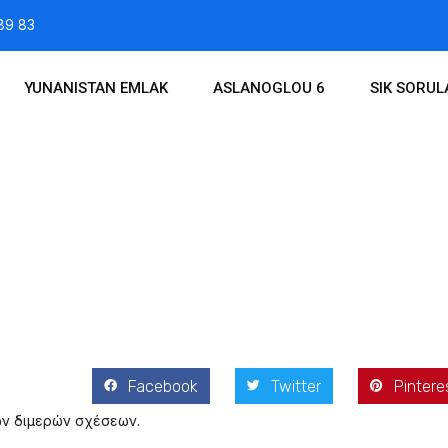
89 83
YUNANISTAN EMLAK
ASLANOGLOU 6
SIK SORU
015
Facebook
Twitter
Pintere
ων διμερών σχέσεων.