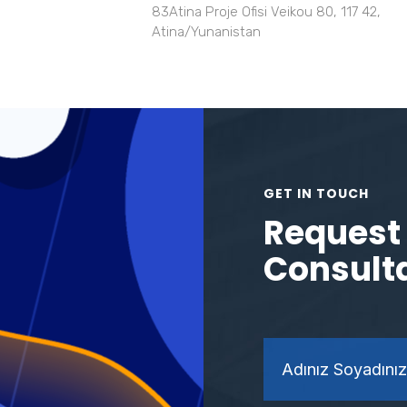
83Atina Proje Ofisi Veikou 80, 117 42,
Atina/Yunanistan
GET IN TOUCH
Request 
Consult