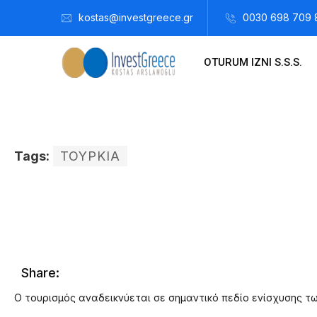
kostas@investgreece.gr
0030 698 709 
OTURUM IZNI S.S.S.
Tags:
ΤΟΥΡΚΙΑ
Kostis Arslanoğlu | Kostantin Kaini Arslanoglou
Şubat 9, 2
Share:
Ο τουρισμός αναδεικνύεται σε σημαντικό πεδίο ενίσχυσης τ