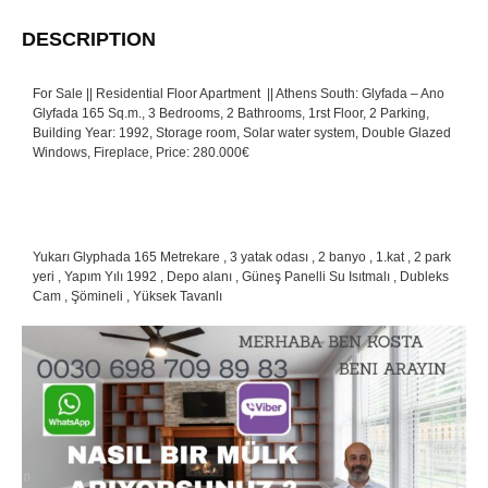
DESCRIPTION
For Sale || Residential Floor Apartment || Athens South: Glyfada – Ano
Glyfada 165 Sq.m., 3 Bedrooms, 2 Bathrooms, 1rst Floor, 2 Parking,
Building Year: 1992, Storage room, Solar water system, Double Glazed
Windows, Fireplace, Price: 280.000€
Yukarı Glyphada 165 Metrekare , 3 yatak odası , 2 banyo , 1.kat , 2 park
yeri , Yapım Yılı 1992 , Depo alanı , Güneş Panelli Su Isıtmalı , Dubleks
Cam , Şömineli , Yüksek Tavanlı