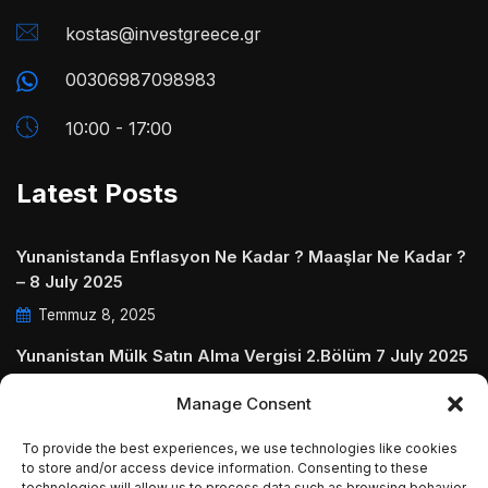
kostas@investgreece.gr
00306987098983
10:00 - 17:00
Latest Posts
Yunanistanda Enflasyon Ne Kadar ? Maaşlar Ne Kadar ?
– 8 July 2025
Temmuz 8, 2025
Yunanistan Mülk Satın Alma Vergisi 2.Bölüm 7 July 2025
Temmuz 7, 2025
Manage Consent
Yunanistanda Daire Aidatları ve Ödenmezse Ne Olur 5
To provide the best experiences, we use technologies like cookies
July 2025
to store and/or access device information. Consenting to these
Temmuz 5, 2025
technologies will allow us to process data such as browsing behavior