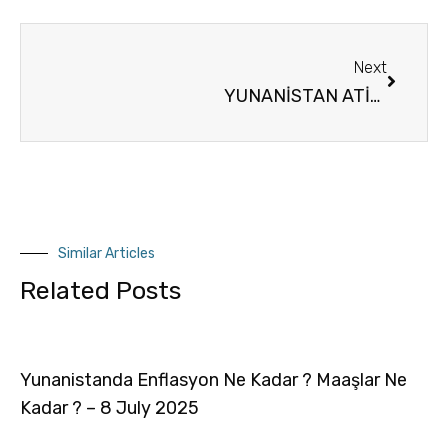
Next
YUNANİSTAN ATİNA SATILIK DAİRE GLIFADA (SATILIK) RESIDENTIAL APARTMENT || ATHENS SOUTH/GLYFADA – 133SQ.M, 3BEDROOMS, 300.000€
Similar Articles
Related Posts
Yunanistanda Enflasyon Ne Kadar ? Maaşlar Ne
Kadar ? – 8 July 2025