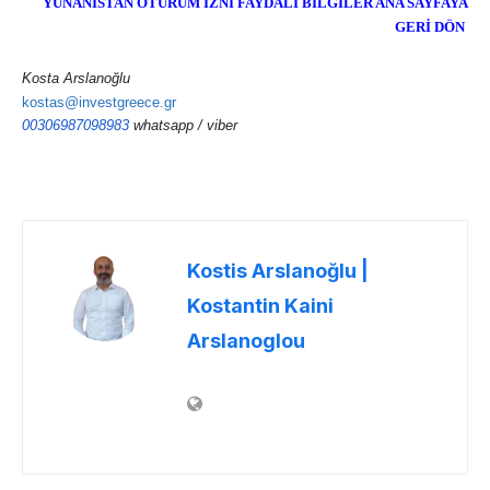
YUNANİSTAN OTURUM İZNİ FAYDALI BİLGİLER ANA SAYFAYA
GERİ DÖN
Kosta Arslanoğlu
kostas@investgreece.gr
00306987098983
whatsapp / viber
Kostis Arslanoğlu |
Kostantin Kaini
Arslanoglou