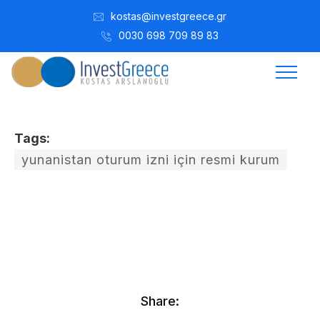
kostas@investgreece.gr
0030 698 709 89 83
Tags:
yunanistan oturum izni için resmi kurum
Kostis Arslanoğlu | Kostantin Kaini Arslanoglou
Ekim 26, 2016
Share: