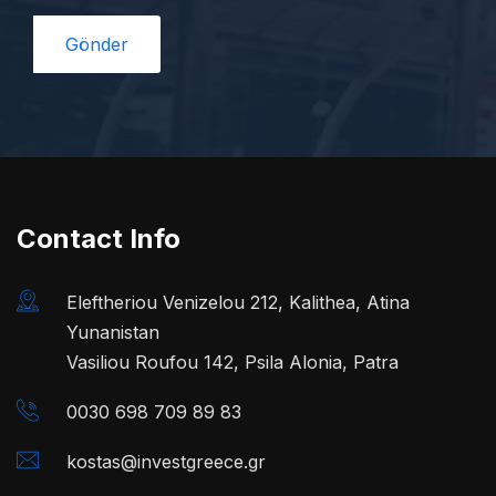
Contact Info
Eleftheriou Venizelou 212, Kalithea, Atina
Yunanistan
Vasiliou Roufou 142, Psila Alonia, Patra
0030 698 709 89 83
kostas@investgreece.gr