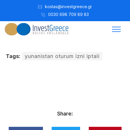
kostas@investgreece.gr
0030 698 709 89 83
Tags:
yunanistan oturum izni iptali
Kostis Arslanoğlu | Kostantin Kaini Arslanoglou
Kasım 5, 2016
Share: