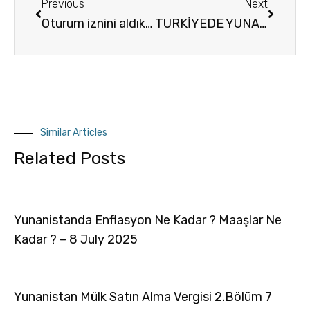
Previous
Next
Oturum iznini aldıktan sonra mülk satılırsa oturum / oturma iznim iptal olur mu ?
TURKİYEDE YUNANİSTAN OTURUM / OTURMA İZNİ İÇİN BİLGİ ALINABİLECEK AVUKAT İRTİBAT BİLGİSİ
Similar Articles
Related Posts
Yunanistanda Enflasyon Ne Kadar ? Maaşlar Ne
Kadar ? – 8 July 2025
Yunanistan Mülk Satın Alma Vergisi 2.Bölüm 7