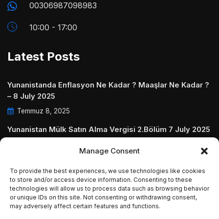
00306987098983
10:00 - 17:00
Latest Posts
Yunanistanda Enflasyon Ne Kadar ? Maaşlar Ne Kadar ?
– 8 July 2025
Temmuz 8, 2025
Yunanistan Mülk Satın Alma Vergisi 2.Bölüm 7 July 2025
Temmuz 7, 2025
Manage Consent
Yunanistanda Daire Aidatları ve Ödenmezse Ne Olur 5
To provide the best experiences, we use technologies like cookies
July 2025
to store and/or access device information. Consenting to these
technologies will allow us to process data such as browsing behavior
Temmuz 5, 2025
or unique IDs on this site. Not consenting or withdrawing consent,
may adversely affect certain features and functions.