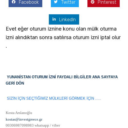
Facebook
Twitter
Pinterest
LinkedIn
Evet eğer oturum iznine konu olan mülk oturma
izni alındıktan sonra satılırsa oturum izni iptal olur
.
YUNANİSTAN OTURUM İZNİ FAYDALI BİLGİLER ANA SAYFAYA
GERİ DÖN
SİZİN İÇİN SEÇTİĞİMİZ MÜLKLERİ GÖRMEK İÇİN …..
Kosta Arslanoğlu
kostas@investgreece.gr
00306987098983 whatsapp / viber