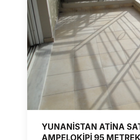
YUNANİSTAN ATİNA SATI
AMPELOKİPİ 95 METREK