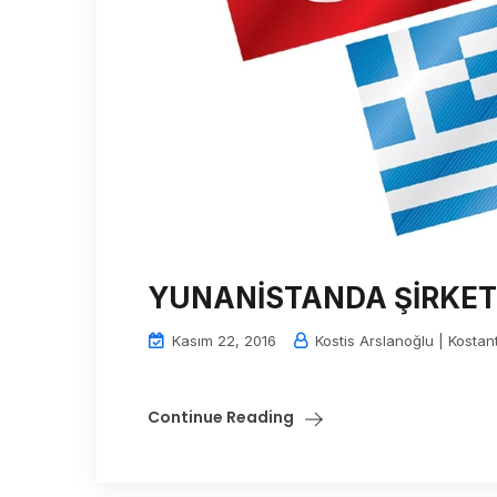
YUNANİSTANDA ŞİRKET
Kasım 22, 2016
Kostis Arslanoğlu | Kostan
Continue Reading