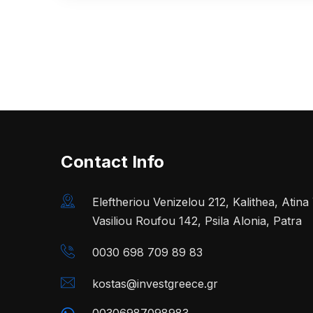
Contact Info
Eleftheriou Venizelou 212, Kalithea, Atin
Vasiliou Roufou 142, Psila Alonia, Patra
0030 698 709 89 83
kostas@investgreece.gr