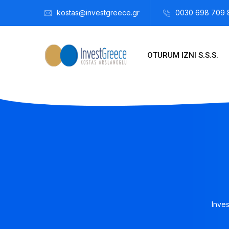
kostas@investgreece.gr
0030 698 709 
OTURUM IZNI S.S.S.
Inve