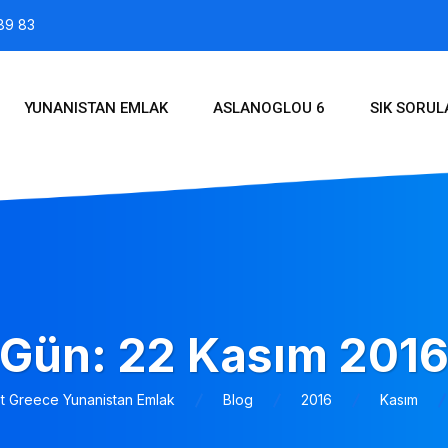
89 83
YUNANISTAN EMLAK
ASLANOGLOU 6
SIK SORU
Gün:
22 Kasım 201
st Greece Yunanistan Emlak
Blog
2016
Kasım