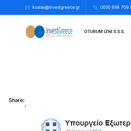
kostas@investgreece.gr
0030 698 709 
OTURUM IZNI S.S.S.
Kostis Arslanoğlu | Kostantin Kaini Arslanoglou
Mayıs 15, 2
Share: