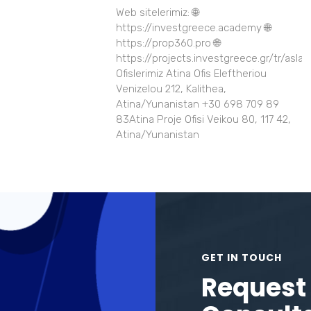
Web sitelerimiz: 🌐
https://investgreece.academy 🌐
https://prop360.pro 🌐
https://projects.investgreece.gr/tr/asla
Ofislerimiz Atina Ofis Eleftheriou
Venizelou 212, Kalithea,
Atina/Yunanistan +30 698 709 89
83Atina Proje Ofisi Veikou 80, 117 42,
Atina/Yunanistan
GET IN TOUCH
Request 