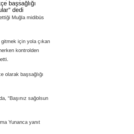
rkçe başsağlığı
lar” dedi
ettiği Muğla midibüs
 gitmek için yola çıkan
nerken kontrolden
tti.
çe olarak başsağlığı
da, “Başınız sağolsun
şıma Yunanca yanıt