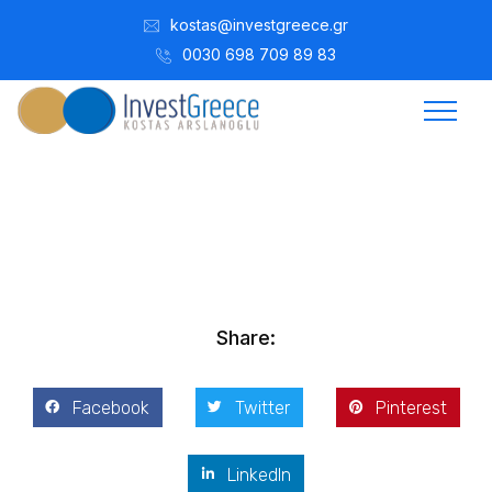
kostas@investgreece.gr
0030 698 709 89 83
Kostis Arslanoğlu | Kostantin Kaini Arslanoglou
Mayıs 18, 2017
Share:
Facebook
Twitter
Pinterest
LinkedIn