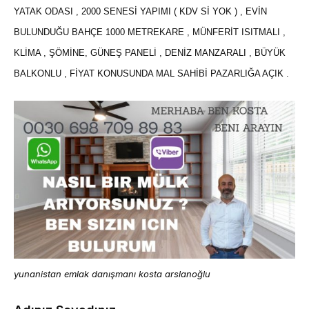
YATAK ODASI , 2000 SENESİ YAPIMI ( KDV Sİ YOK ) , EVİN
BULUNDUĞU BAHÇE 1000 METREKARE , MÜNFERİT ISITMALI ,
KLİMA , ŞÖMİNE, GÜNEŞ PANELİ , DENİZ MANZARALI , BÜYÜK
BALKONLU , FİYAT KONUSUNDA MAL SAHİBİ PAZARLIĞA AÇIK .
yunanistan emlak danışmanı kosta arslanoğlu