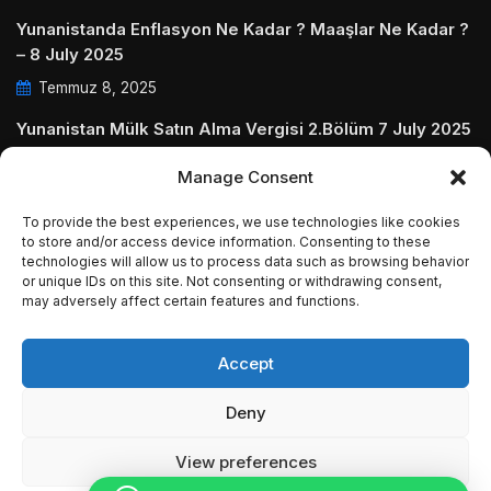
Yunanistanda Enflasyon Ne Kadar ? Maaşlar Ne Kadar ?
– 8 July 2025
Temmuz 8, 2025
Yunanistan Mülk Satın Alma Vergisi 2.Bölüm 7 July 2025
Temmuz 7, 2025
Manage Consent
Yunanistanda Daire Aidatları ve Ödenmezse Ne Olur 5
To provide the best experiences, we use technologies like cookies
July 2025
to store and/or access device information. Consenting to these
Temmuz 5, 2025
technologies will allow us to process data such as browsing behavior
or unique IDs on this site. Not consenting or withdrawing consent,
may adversely affect certain features and functions.
Accept
© Copyright 2009 - 2025 InvestGreece. All Rights
Deny
Reserved.
View preferences