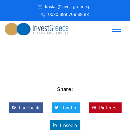
kostas@investgreece.gr
0030 698 709 89 83
Kostis Arslanoğlu | Kostantin Kaini Arslanoglou
Temmuz 8, 2017
Share:
Facebook
Twitter
Pinterest
LinkedIn