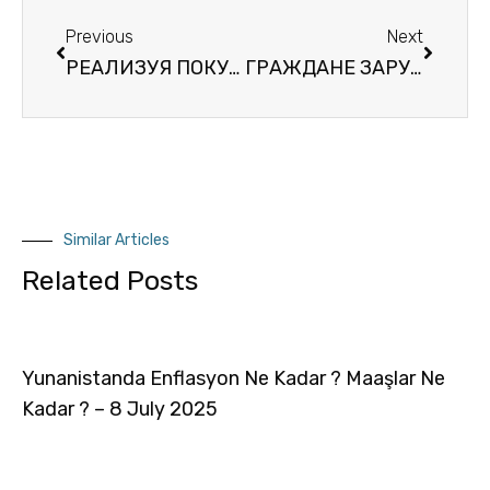
Previous
Next
РЕАЛИЗУЯ ПОКУПКУ ДОМА, ЖИЛЬЯ, НЕДВИЖИМОСТИ И КВАРТИР, ПРЕДОСТАВЛЯЕТ ЛИ ГРЕЦИЯ ГРАЖДАНСТВО?
ГРАЖДАНЕ ЗАРУБЕЖНЫХ СТРАН СКОЛЬКО МОГУТ КУПИТЬ ДОМА ИЗ ГРЕЦИИ?
Similar Articles
Related Posts
Yunanistanda Enflasyon Ne Kadar ? Maaşlar Ne
Kadar ? – 8 July 2025