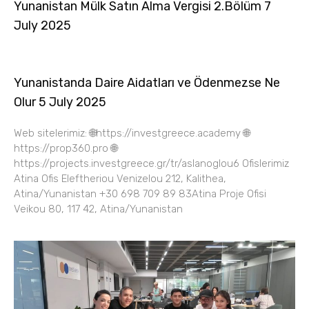
Yunanistan Mülk Satın Alma Vergisi 2.Bölüm 7
July 2025
Yunanistanda Daire Aidatları ve Ödenmezse Ne
Olur 5 July 2025
Web sitelerimiz: 🌐https://investgreece.academy 🌐
https://prop360.pro 🌐
https://projects.investgreece.gr/tr/aslanoglou6 Ofislerimiz
Atina Ofis Eleftheriou Venizelou 212, Kalithea,
Atina/Yunanistan +30 698 709 89 83Atina Proje Ofisi
Veikou 80, 117 42, Atina/Yunanistan