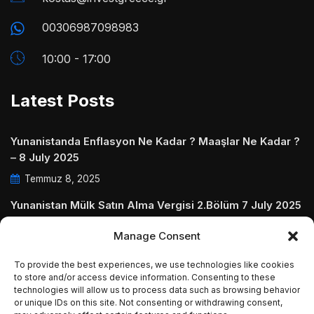
00306987098983
10:00 - 17:00
Latest Posts
Yunanistanda Enflasyon Ne Kadar ? Maaşlar Ne Kadar ?
– 8 July 2025
Temmuz 8, 2025
Yunanistan Mülk Satın Alma Vergisi 2.Bölüm 7 July 2025
Temmuz 7, 2025
Manage Consent
Yunanistanda Daire Aidatları ve Ödenmezse Ne Olur 5
To provide the best experiences, we use technologies like cookies
July 2025
to store and/or access device information. Consenting to these
technologies will allow us to process data such as browsing behavior
Temmuz 5, 2025
or unique IDs on this site. Not consenting or withdrawing consent,