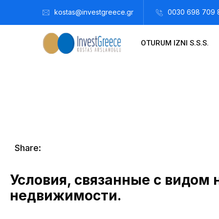
kostas@investgreece.gr
0030 698 709 
OTURUM IZNI S.S.S.
Kostis Arslanoğlu | Kostantin Kaini Arslanoglou
Temmuz 17,
Share:
Условия, связанные с видом
недвижимости.