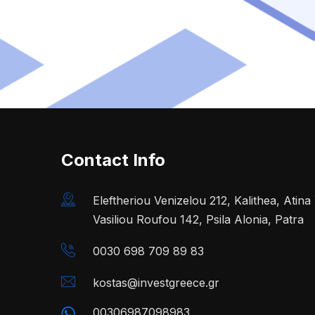
Contact Info
Eleftheriou Venizelou 212, Kalithea, Atin
Vasiliou Roufou 142, Psila Alonia, Patra
0030 698 709 89 83
kostas@investgreece.gr
00306987098983