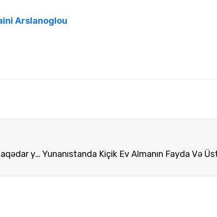
aini Arslanoglou
Əmlak alışı yolu ilə alınacaq yaşayış icazəsi ilə əlaqədar yerinə yetirməniz lazım olan şərtlər.