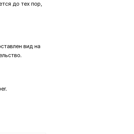
тся до тех пор,
ставлен вид на
ельство.
er.