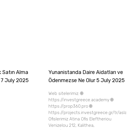
k Satın Alma
Yunanistanda Daire Aidatları ve
 7 July 2025
Ödenmezse Ne Olur 5 July 2025
Web sitelerimiz: 🌐
https://investgreece.academy 🌐
https://prop360.pro 🌐
https://projects.investgreece.gr/tr/asla
Ofislerimiz Atina Ofis Eleftheriou
Venizelou 212, Kalithea,