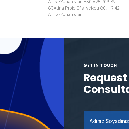
Atina/Yunanistan +30 698 709 89
83Atina Proje Ofisi Veikou 80, 117 42,
Atina/Yunanistan
GET IN TOUCH
Request 
Consult