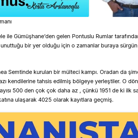
şmanı
le ile Gümüşhane’den gelen Pontuslu Rumlar tarafında
n unuttuğu bir yer olduğu için o zamanlar buraya sürgün
ithea Semtinde kurulan bir mülteci kampı. Oradan da şim
ı kendilerine tahsis edilmiş bölgeye yerleştiler. O d
sayısı 500 den çok çok daha az , çünkü 1951 de ki ilk 
katına ulaşarak 4025 olarak kayıtlara geçmiş.