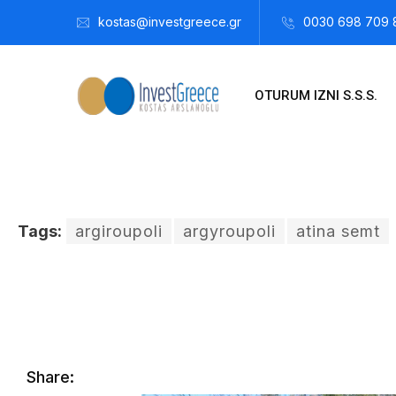
kostas@investgreece.gr
0030 698 709 
OTURUM IZNI S.S.S.
Tags:
argiroupoli
argyroupoli
atina semt
Kostis Arslanoğlu | Kostantin Kaini Arslanoglou
Ağustos 21
Share: