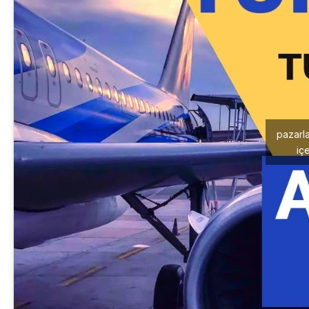
pazarl
içe