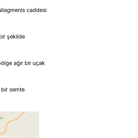
 Vuliagmenis caddesi
bir şekilde
lge ağır bir uçak
 bir semte