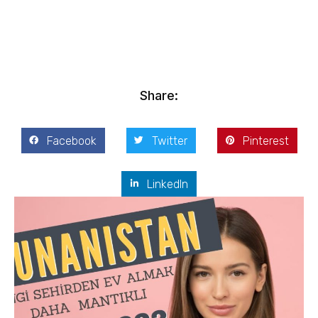
Kostis Arslanoğlu | Kostantin Kaini Arslanoglou
Mart 27, 2021
Share:
Facebook
Twitter
Pinterest
LinkedIn