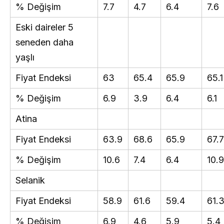
% Değişim
7.7
4.7
6.4
7.6
Eski daireler 5
seneden daha
yaşlı
Fiyat Endeksi
63
65.4
65.9
65.1
% Değişim
6.9
3.9
6.4
6.1
Atina
Fiyat Endeksi
63.9
68.6
65.9
67.7
% Değişim
10.6
7.4
6.4
10.9
Selanik
Fiyat Endeksi
58.9
61.6
59.4
61.
% Değişim
6.9
4.6
5.9
5.4