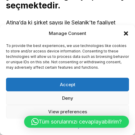
seçmektedir.
Atina’da ki şirket sayısı ile Selanik’te faaliyet
gösteren şirket sayısını karşılaştırınca bu fark
Manage Consent
daha da net gözükebiliyor.
To provide the best experiences, we use technologies like cookies
to store and/or access device information. Consenting to these
technologies will allow us to process data such as browsing behavior
or unique IDs on this site. Not consenting or withdrawing consent,
may adversely affect certain features and functions.
Accept
Deny
View preferences
Tüm sorularınızı cevaplayabilirim?
Cookie Policy