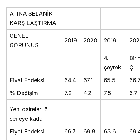
ATINA SELANİK
KARŞILAŞTIRMA
GENEL
2019
2020
2019
202
GÖRÜNÜŞ
4.
Biri
çeyrek
Ç
Fiyat Endeksi
64.4
67.1
65.5
66.
% Değişim
7.2
4.2
7.5
6.7
Yeni daireler 5
seneye kadar
Fiyat Endeksi
66.7
69.8
63.6
69.