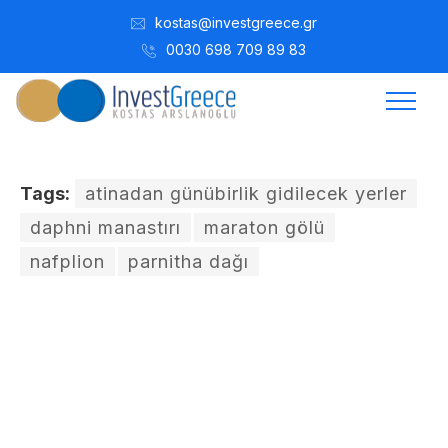
kostas@investgreece.gr
0030 698 709 89 83
Tags:
atinadan günübirlik gidilecek yerler
daphni manastırı
maraton gölü
nafplion
parnitha dağı
Kostis Arslanoğlu | Kostantin Kaini Arslanoglou
Aralık 26, 2021