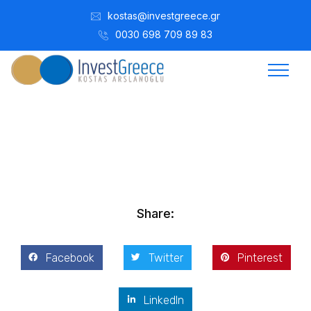
kostas@investgreece.gr
0030 698 709 89 83
Kostis Arslanoğlu | Kostantin Kaini Arslanoglou
Aralık 26, 2021
Share:
Facebook
Twitter
Pinterest
LinkedIn