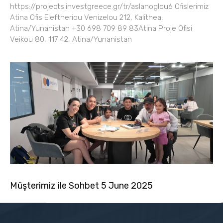
https://projects.investgreece.gr/tr/aslanoglou6 Ofislerimiz
Atina Ofis Eleftheriou Venizelou 212, Kalithea,
Atina/Yunanistan +30 698 709 89 83Atina Proje Ofisi
Veikou 80, 117 42, Atina/Yunanistan
Müşterimiz ile Sohbet 5 June 2025