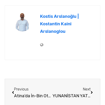
Kostis Arslanoğlu |
Kostantin Kaini
Arslanoglou
Previous
Next
Atina’da İn-Bin Otobüs Turları (Hop-on Hop-off)
YUNANİSTAN YAT LİMANLARI