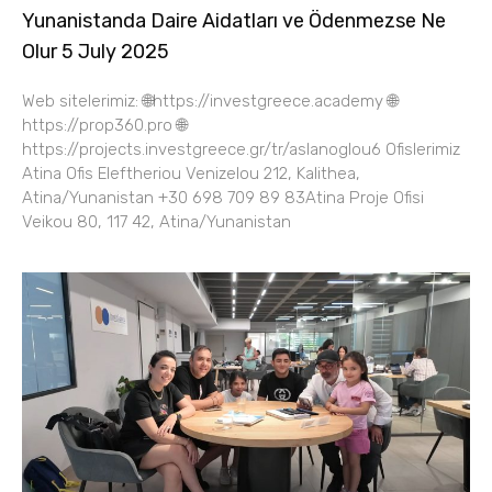
Yunanistanda Daire Aidatları ve Ödenmezse Ne
Olur 5 July 2025
Web sitelerimiz: 🌐https://investgreece.academy 🌐
https://prop360.pro 🌐
https://projects.investgreece.gr/tr/aslanoglou6 Ofislerimiz
Atina Ofis Eleftheriou Venizelou 212, Kalithea,
Atina/Yunanistan +30 698 709 89 83Atina Proje Ofisi
Veikou 80, 117 42, Atina/Yunanistan