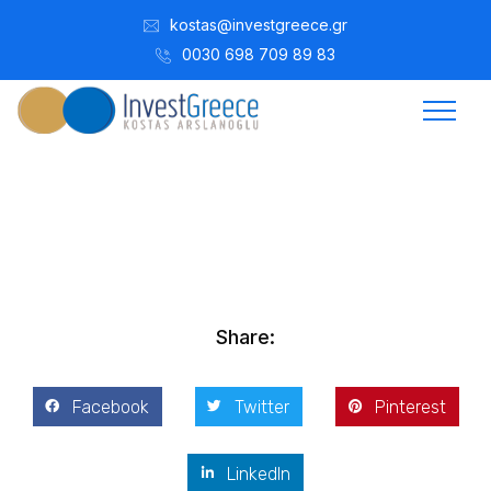
kostas@investgreece.gr
0030 698 709 89 83
Kostis Arslanoğlu | Kostantin Kaini Arslanoglou
Nisan 3, 2022
Share:
Facebook
Twitter
Pinterest
LinkedIn