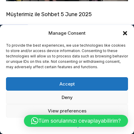
Müşterimiz ile Sohbet 5 June 2025
Manage Consent
GET IN TOUCH
To provide the best experiences, we use technologies like cookies
to store and/or access device information. Consenting to these
Request a Free Consultation
technologies will allow us to process data such as browsing behavior
or unique IDs on this site. Not consenting or withdrawing consent,
may adversely affect certain features and functions.
Accept
Deny
View preferences
Tüm sorularınızı cevaplayabilirim?
Cookie Policy