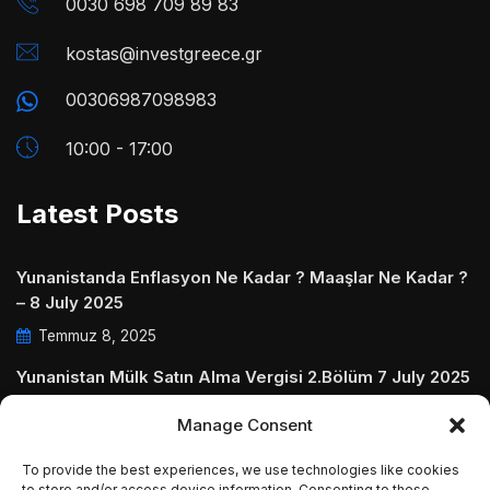
0030 698 709 89 83
kostas@investgreece.gr
00306987098983
10:00 - 17:00
Latest Posts
Yunanistanda Enflasyon Ne Kadar ? Maaşlar Ne Kadar ?
– 8 July 2025
Temmuz 8, 2025
Yunanistan Mülk Satın Alma Vergisi 2.Bölüm 7 July 2025
Temmuz 7, 2025
Manage Consent
Yunanistanda Daire Aidatları ve Ödenmezse Ne Olur 5
To provide the best experiences, we use technologies like cookies
July 2025
to store and/or access device information. Consenting to these