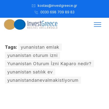
kostas@investgreece.gr
0030 698 709 89 83
Tags:
yunanistan emlak
yunanistan oturum izni
Yunanistan Oturum İzni Kaparo nedir?
yunanistan satılık ev
yunanistandanevalmakistiyorum
Kostis Arslanoğlu | Kostantin Kaini Arslanoglou
Mayıs 23, 2023