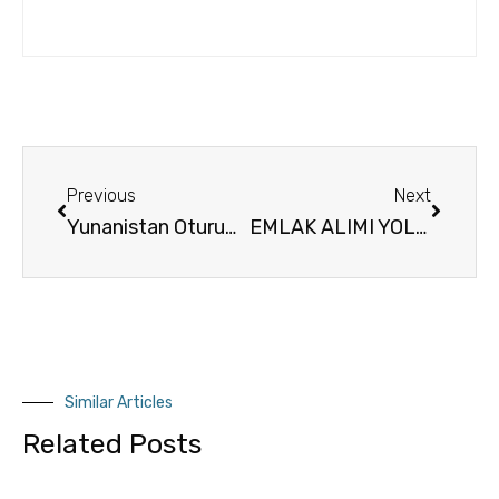
Previous
Next
Yunanistan Oturum İzni Ne Kadar Zamanda Çıkar ?
EMLAK ALIMI YOLUYLA ALINAN OTURUM / OTURMA İZNİ VE VATANDAŞLIK HAKKI
Similar Articles
Related Posts