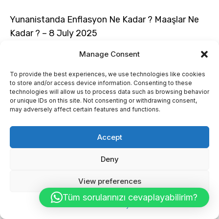
Yunanistanda Enflasyon Ne Kadar ? Maaşlar Ne
Kadar ? – 8 July 2025
Manage Consent
Yunanistan Mülk Satın Alma Vergisi 2.Bölüm 7
To provide the best experiences, we use technologies like cookies
to store and/or access device information. Consenting to these
July 2025
technologies will allow us to process data such as browsing behavior
or unique IDs on this site. Not consenting or withdrawing consent,
may adversely affect certain features and functions.
Yunanistanda Daire Aidatları ve Ödenmezse Ne
Accept
Olur 5 July 2025
Deny
Web sitelerimiz: 🌐https://investgreece.academy 🌐
https://prop360.pro 🌐
View preferences
https://projects.investgreece.gr/tr/aslanoglou6 Ofislerimiz
Atina Ofis Eleftheriou Venizelou 212, Kalithea,
Tüm sorularınızı cevaplayabilirim?
Cookie Policy
Atina/Yunanistan +30 698 709 89 83Atina Proje Ofisi
Veikou 80, 117 42, Atina/Yunanistan