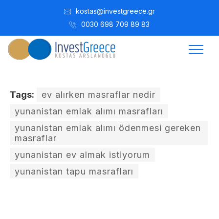
kostas@investgreece.gr
0030 698 709 89 83
Tags:
ev alırken masraflar nedir
yunanistan emlak alımı masrafları
yunanistan emlak alımı ödenmesi gereken
masraflar
yunanistan ev almak istiyorum
yunanistan tapu masrafları
Kostis Arslanoğlu | Kostantin Kaini Arslanoglou