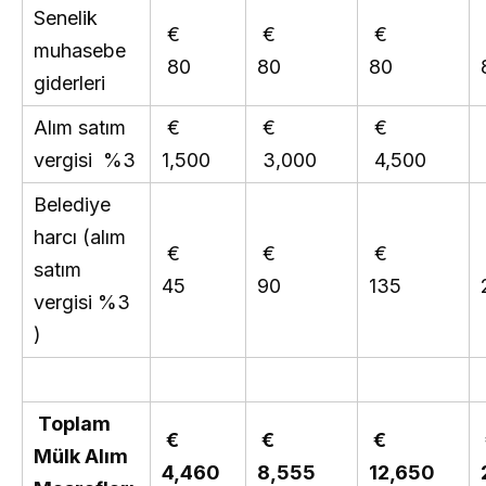
Senelik
€
€
€
muhasebe
80
80
80
giderleri
Alım satım
€
€
€
vergisi %3
1,500
3,000
4,500
Belediye
harcı (alım
€
€
€
satım
45
90
135
vergisi %3
)
Toplam
€
€
€
Mülk Alım
4,460
8,555
12,650