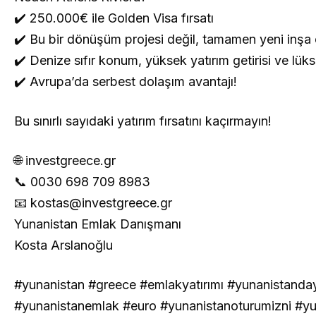
✔️ 250.000€ ile Golden Visa fırsatı
✔️ Bu bir dönüşüm projesi değil, tamamen yeni inşa e
✔️ Denize sıfır konum, yüksek yatırım getirisi ve lük
✔️ Avrupa’da serbest dolaşım avantajı!
Bu sınırlı sayıdaki yatırım fırsatını kaçırmayın!
🌐 investgreece.gr
📞 0030 698 709 8983
📧
kostas@investgreece.gr
Yunanistan Emlak Danışmanı
Kosta Arslanoğlu
#yunanistan #greece #emlakyatırımı #yunanistanda
#yunanistanemlak #euro #yunanistanoturumizni #yu