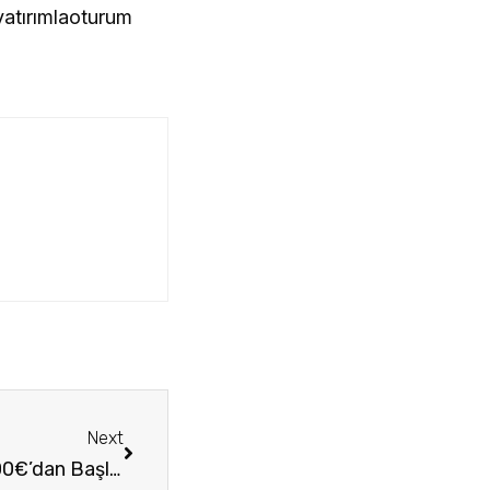
yatırımlaoturum
Next
The Heights Peristeri | Yunanistan’da 250.000€’dan Başlayan Fiyatla Lüks Golden Visa Konut Projesi