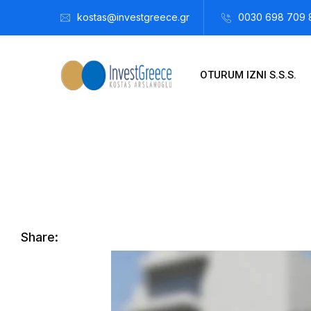
kostas@investgreece.gr
0030 698 709 
OTURUM IZNI S.S.S.
Kostis Arslanoğlu | Kostantin Kaini Arslanoglou
Şubat 17, 
Share: