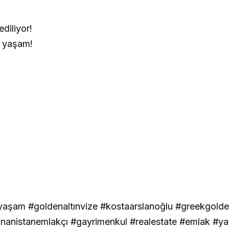
diliyor!
s yaşam!
yaşam #goldenaltınvize #kostaarslanoğlu #greekgolde
nanistanemlakçı #gayrimenkul #realestate #emlak #yat