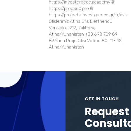
https://investgreece.academy 🌐
https://prop360.pro 🌐
https://projects.investgreece.gr/tr/asla
Ofislerimiz Atina Ofis Eleftheriou
Venizelou 212, Kalithea,
Atina/Yunanistan +30 698 709 89
83Atina Proje Ofisi Veikou 80, 117 42,
Atina/Yunanistan
GET IN TOUCH
Request 
Consult