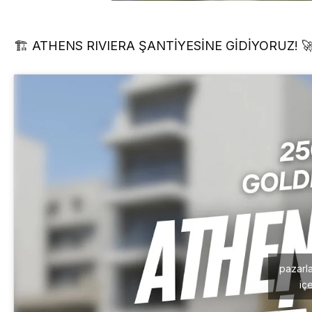
🏗️ ATHENS RIVIERA ŞANTİYESİNE GİDİYORUZ! 
pazarl
içe