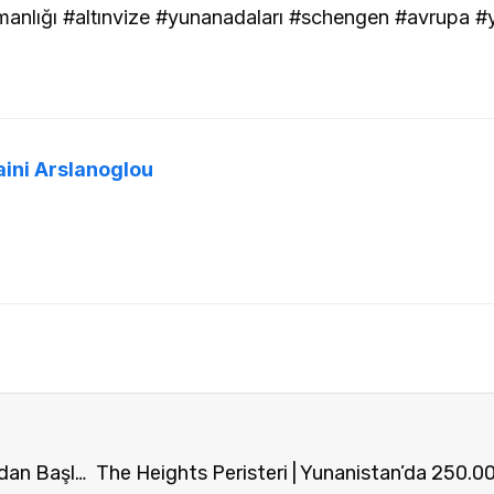
manlığı #altınvize #yunanadaları #schengen #avrupa #
aini Arslanoglou
Golden Visa Yatırım Projesi: Atina’da 250.000€’dan Başlayan Fırsatlarla Avrupa Oturumu!