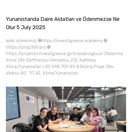
Yunanistanda Daire Aidatları ve Ödenmezse Ne
Olur 5 July 2025
Web sitelerimiz: 🌐https://investgreece.academy 🌐
https://prop360.pro 🌐
https://projects.investgreece.gr/tr/aslanoglou6 Ofislerimiz
Atina Ofis Eleftheriou Venizelou 212, Kalithea,
Atina/Yunanistan +30 698 709 89 83Atina Proje Ofisi
Veikou 80, 117 42, Atina/Yunanistan