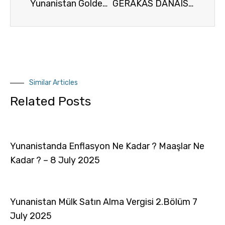
Yunanistan Golden Visa: Atina’nın Merkezinde 45 m² Yenilenmiş Daire! 🇬🇷
GERAKAS DANAIS HARMONY RESIDENCE | Atina’da Golden Visa ile Avrupa’da Yeni Bir Hayat!
Similar Articles
Related Posts
Yunanistanda Enflasyon Ne Kadar ? Maaşlar Ne
Kadar ? – 8 July 2025
Yunanistan Mülk Satın Alma Vergisi 2.Bölüm 7
July 2025