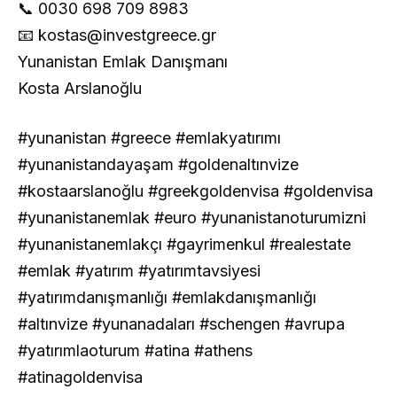
📞 0030 698 709 8983
📧
kostas@investgreece.gr
Yunanistan Emlak Danışmanı
Kosta Arslanoğlu
#yunanistan #greece #emlakyatırımı
#yunanistandayaşam #goldenaltınvize
#kostaarslanoğlu #greekgoldenvisa #goldenvisa
#yunanistanemlak #euro #yunanistanoturumizni
#yunanistanemlakçı #gayrimenkul #realestate
#emlak #yatırım #yatırımtavsiyesi
#yatırımdanışmanlığı #emlakdanışmanlığı
#altınvize #yunanadaları #schengen #avrupa
#yatırımlaoturum #atina #athens
#atinagoldenvisa