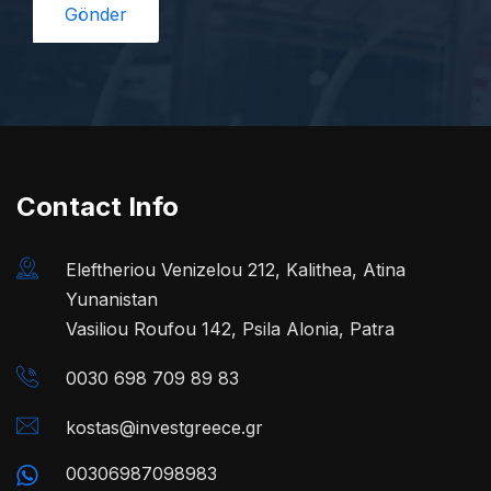
Contact Info
Eleftheriou Venizelou 212, Kalithea, Atina
Yunanistan
Vasiliou Roufou 142, Psila Alonia, Patra
0030 698 709 89 83
kostas@investgreece.gr
00306987098983