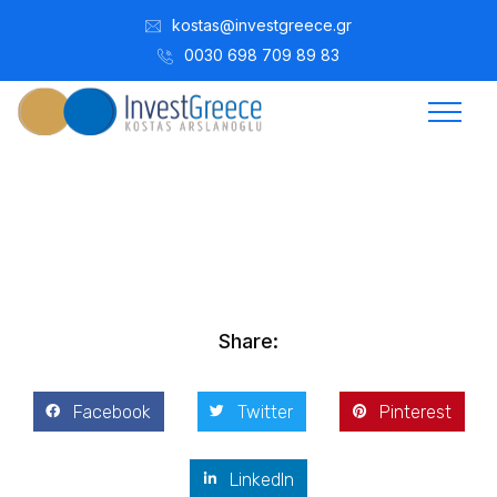
kostas@investgreece.gr
0030 698 709 89 83
Kostis Arslanoğlu | Kostantin Kaini Arslanoglou
Mart 31, 2025
Share:
Facebook
Twitter
Pinterest
LinkedIn