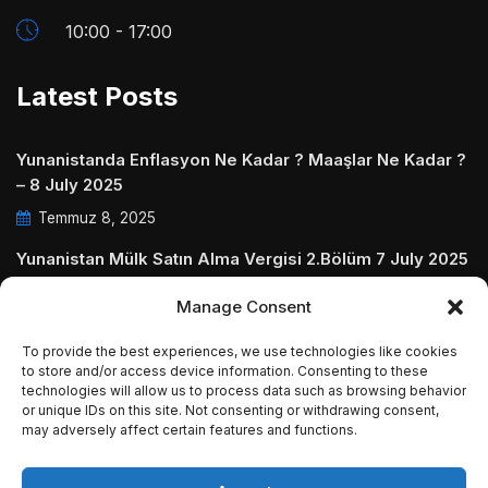
10:00 - 17:00
Latest Posts
Yunanistanda Enflasyon Ne Kadar ? Maaşlar Ne Kadar ?
– 8 July 2025
Temmuz 8, 2025
Yunanistan Mülk Satın Alma Vergisi 2.Bölüm 7 July 2025
Temmuz 7, 2025
Manage Consent
Yunanistanda Daire Aidatları ve Ödenmezse Ne Olur 5
To provide the best experiences, we use technologies like cookies
July 2025
to store and/or access device information. Consenting to these
technologies will allow us to process data such as browsing behavior
Temmuz 5, 2025
or unique IDs on this site. Not consenting or withdrawing consent,
may adversely affect certain features and functions.