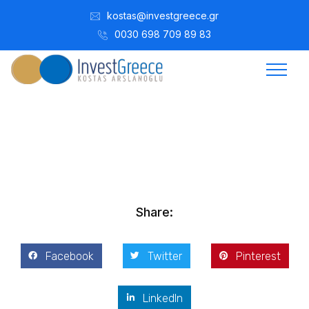
kostas@investgreece.gr
0030 698 709 89 83
Kostis Arslanoğlu | Kostantin Kaini Arslanoglou
Nisan 28, 2025
Share:
Facebook
Twitter
Pinterest
LinkedIn