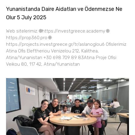
Yunanistanda Daire Aidatları ve Ödenmezse Ne
Olur 5 July 2025
Web sitelerimiz: 🌐https://investgreece.academy 🌐
https://prop360.pro 🌐
https://projects.investgreece.gr/tr/aslanoglou6 Ofislerimiz
Atina Ofis Eleftheriou Venizelou 212, Kalithea,
Atina/Yunanistan +30 698 709 89 83Atina Proje Ofisi
Veikou 80, 117 42, Atina/Yunanistan