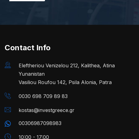
Contact Info
Eleftheriou Venizelou 212, Kalithea, Atina
Yunanistan
Vasiliou Roufou 142, Psila Alonia, Patra
0030 698 709 89 83
kostas@investgreece.gr
00306987098983
10:00 - 17:00