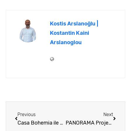
Kostis Arslanoğlu |
Kostantin Kaini
Arslanoglou
Previous
Next
Casa Bohemia ile Thassos Adası’nda Sakin Bir Yaşamı Keşfedin. Yatırımcılar İçin İdeal
PANORAMA Projesi | Yunanistan’da Yatırım ve Oturum İzni Fırsatı