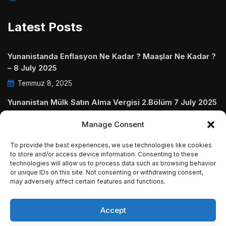
Latest Posts
Yunanistanda Enflasyon Ne Kadar ? Maaşlar Ne Kadar ?
– 8 July 2025
Temmuz 8, 2025
Yunanistan Mülk Satın Alma Vergisi 2.Bölüm 7 July 2025
Temmuz 7, 2025
Manage Consent
Yunanistanda Daire Aidatları ve Ödenmezse Ne Olur 5
To provide the best experiences, we use technologies like cookies
July 2025
to store and/or access device information. Consenting to these
Temmuz 5, 2025
technologies will allow us to process data such as browsing behavior
or unique IDs on this site. Not consenting or withdrawing consent,
may adversely affect certain features and functions.
Accept