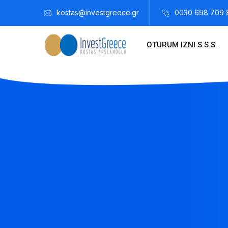
kostas@investgreece.gr
0030 698 709 
OTURUM IZNI S.S.S.