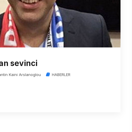
tan sevinci
antin Kaini Arslanoglou
HABERLER