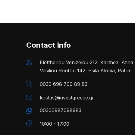
Contact Info
Eleftheriou Venizelou 212, Kalithea, Atin
Vasiliou Roufou 142, Psila Alonia, Patra
0030 698 709 89 83
kostas@investgreece.gr
00306987098983
10:00 - 17:00