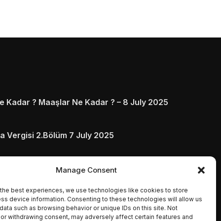
 Kadar ? Maaşlar Ne Kadar ? – 8 July 2025
a Vergisi 2.Bölüm 7 July 2025
arı ve Ödenmezse Ne Olur 5 July 2025
Manage Consent
the best experiences, we use technologies like cookies to store
ss device information. Consenting to these technologies will allow us
data such as browsing behavior or unique IDs on this site. Not
or withdrawing consent, may adversely affect certain features and