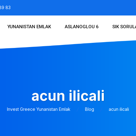
89 83
YUNANISTAN EMLAK
ASLANOGLOU 6
SIK SORU
acun ilicali
Invest Greece Yunanistan Emlak
Blog
acun ilicali