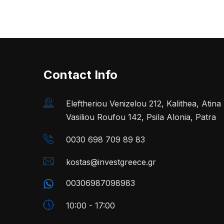
Contact Info
Eleftheriou Venizelou 212, Kalithea, Atin
Vasiliou Roufou 142, Psila Alonia, Patra
0030 698 709 89 83
kostas@investgreece.gr
00306987098983
10:00 - 17:00