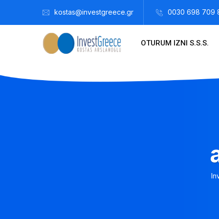
kostas@investgreece.gr
0030 698 709 
OTURUM IZNI S.S.S.
In