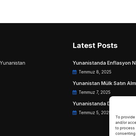
Latest Posts
a Yunanistan
Yunanistanda Enflasyon Ne
Temmuz 8, 2025
Yunanistan Mülk Satın Alm
Temmuz 7, 2025
Yunanistanda Daire Aidatl
Temmuz 5, 2025
To provide 
and/or acce
to process 
consenting 