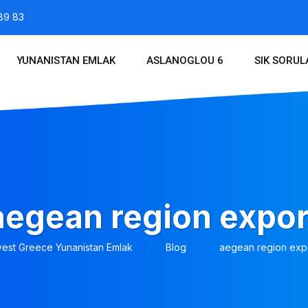
89 83
YUNANISTAN EMLAK
ASLANOGLOU 6
SIK SORU
aegean region expor
vest Greece Yunanistan Emlak
Blog
aegean region exp