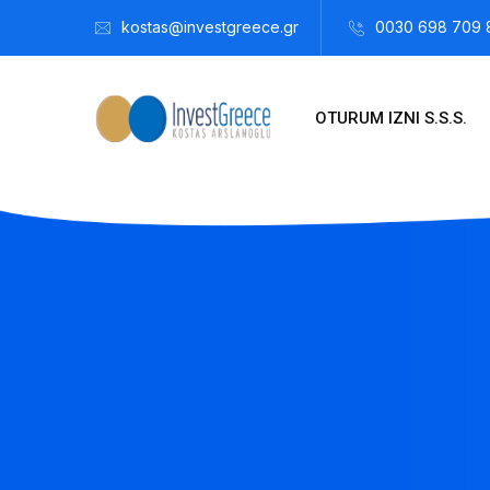
kostas@investgreece.gr
0030 698 709 
OTURUM IZNI S.S.S.