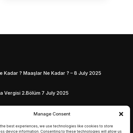
 Kadar ? Maaşlar Ne Kadar ? – 8 July 2025
a Vergisi 2.Bölüm 7 July 2025
arı ve Ödenmezse Ne Olur 5 July 2025
Manage Consent
the best experiences, we use technologies like cookies to store
ss device information. Consenting to these technologies will allow us