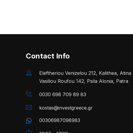
Contact Info
Eleftheriou Venizelou 212, Kalithea, Atin
Vasiliou Roufou 142, Psila Alonia, Patra
0030 698 709 89 83
kostas@investgreece.gr
00306987098983