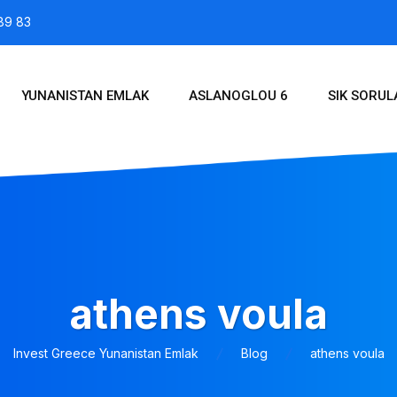
89 83
YUNANISTAN EMLAK
ASLANOGLOU 6
SIK SORU
athens voula
Invest Greece Yunanistan Emlak
Blog
athens voula