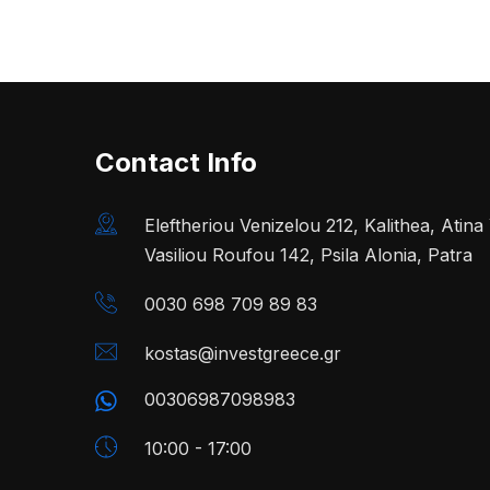
Contact Info
Eleftheriou Venizelou 212, Kalithea, Atin
Vasiliou Roufou 142, Psila Alonia, Patra
0030 698 709 89 83
kostas@investgreece.gr
00306987098983
10:00 - 17:00