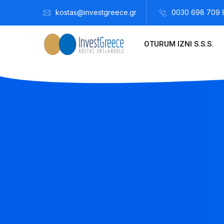
kostas@investgreece.gr
0030 698 709 
OTURUM IZNI S.S.S.