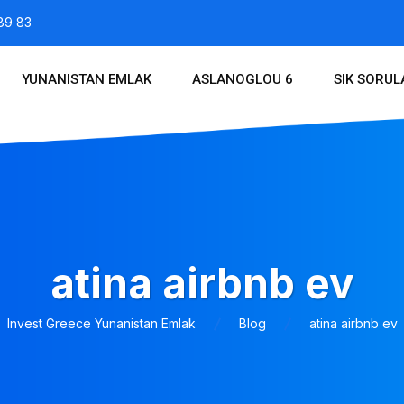
89 83
YUNANISTAN EMLAK
ASLANOGLOU 6
SIK SORU
atina airbnb ev
Invest Greece Yunanistan Emlak
Blog
atina airbnb ev