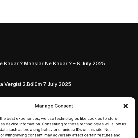
 Kadar ? Maaşlar Ne Kadar ? – 8 July 2025
a Vergisi 2.Bölüm 7 July 2025
arı ve Ödenmezse Ne Olur 5 July 2025
Manage Consent
the best experiences, we use technologies like cookies to store
ss device information. Consenting to these technologies will allow us
data such as browsing behavior or unique IDs on this site. Not
or withdrawing consent, may adversely affect certain features and