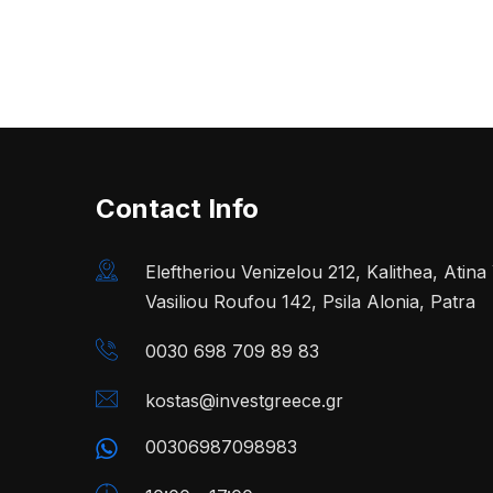
Contact Info
Eleftheriou Venizelou 212, Kalithea, Atin
Vasiliou Roufou 142, Psila Alonia, Patra
0030 698 709 89 83
kostas@investgreece.gr
00306987098983