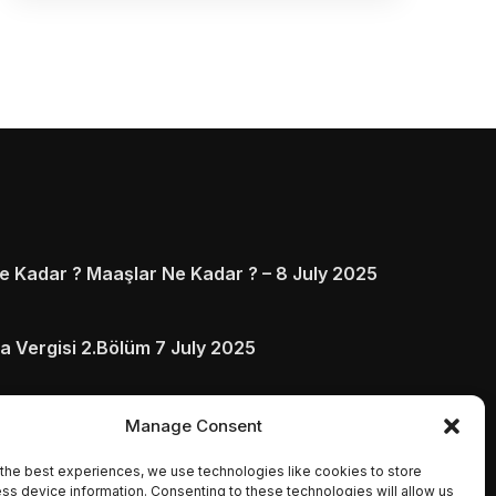
 Kadar ? Maaşlar Ne Kadar ? – 8 July 2025
a Vergisi 2.Bölüm 7 July 2025
arı ve Ödenmezse Ne Olur 5 July 2025
Manage Consent
the best experiences, we use technologies like cookies to store
ss device information. Consenting to these technologies will allow us