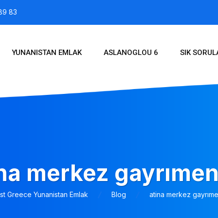
89 83
YUNANISTAN EMLAK
ASLANOGLOU 6
SIK SORU
ina merkez gayrımen
st Greece Yunanistan Emlak
Blog
atina merkez gayrıme