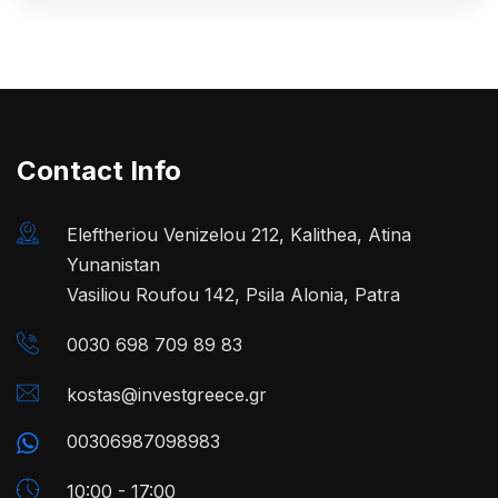
Contact Info
Eleftheriou Venizelou 212, Kalithea, Atina
Yunanistan
Vasiliou Roufou 142, Psila Alonia, Patra
0030 698 709 89 83
kostas@investgreece.gr
00306987098983
10:00 - 17:00