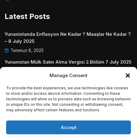
Latest Posts
Yunanistanda Enflasyon Ne Kadar ? Maaşlar Ne Kadar ?
– 8 July 2025
Temmuz 8, 2025
Yunanistan Mülk Satın Alma Vergisi 2.Bölüm 7 July 2025
Temmuz 7, 2025
Manage Consent
Yunanistanda Daire Aidatları ve Ödenmezse Ne Olur 5
To provide the best experiences, we use technologies like cookies
July 2025
to store and/or access device information. Consenting to these
technologies will allow us to process data such as browsing behavior
Temmuz 5, 2025
or unique IDs on this site. Not consenting or withdrawing consent,
may adversely affect certain features and functions.
Accept