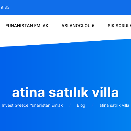
89 83
YUNANISTAN EMLAK
ASLANOGLOU 6
SIK SORUL
atina satılık villa
Invest Greece Yunanistan Emlak
Blog
atina satılık villa