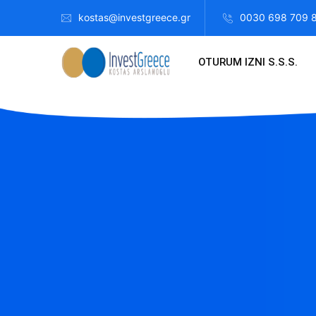
kostas@investgreece.gr
0030 698 709 
OTURUM IZNI S.S.S.