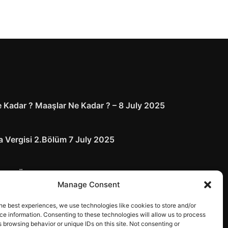
 Kadar ? Maaşlar Ne Kadar ? – 8 July 2025
 Vergisi 2.Bölüm 7 July 2025
arı ve Ödenmezse Ne Olur 5 July 2025
Manage Consent
he best experiences, we use technologies like cookies to store and/or
e information. Consenting to these technologies will allow us to process
 browsing behavior or unique IDs on this site. Not consenting or