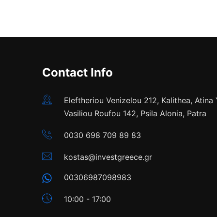
Contact Info
Eleftheriou Venizelou 212, Kalithea, Atina
Vasiliou Roufou 142, Psila Alonia, Patra
0030 698 709 89 83
kostas@investgreece.gr
00306987098983
10:00 - 17:00