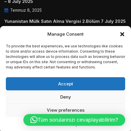
– 8 July 2025
Temmuz 8, 2025
Yunanistan Mülk Satın Alma Vergisi 2.Bölüm 7 July 2025
Temmuz 7, 2025
Manage Consent
Yunanistanda Daire Aidatları ve Ödenmezse Ne Olur 5
To provide the best experiences, we use technologies like cookies
July 2025
to store and/or access device information. Consenting to these
technologies will allow us to process data such as browsing behavior
Temmuz 5, 2025
or unique IDs on this site. Not consenting or withdrawing consent,
may adversely affect certain features and functions.
Accept
© Copyright 2009 - 2025 InvestGreece. All Rights
Deny
Reserved.
View preferences
Tüm sorularınızı cevaplayabilirim?
Cookie Policy