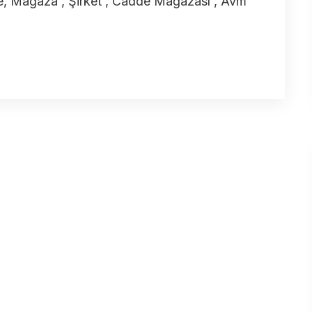
, Magaza , Şirket , Cadde Mağazası , Avm