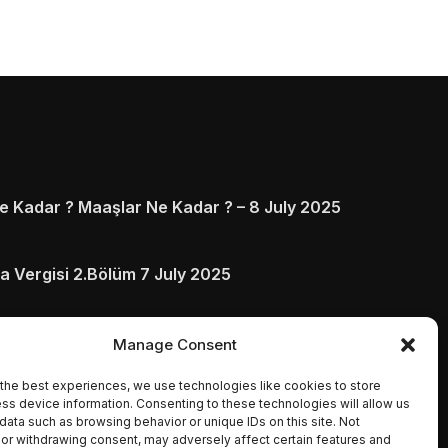
 Kadar ? Maaşlar Ne Kadar ? – 8 July 2025
a Vergisi 2.Bölüm 7 July 2025
arı ve Ödenmezse Ne Olur 5 July 2025
Manage Consent
the best experiences, we use technologies like cookies to store
ss device information. Consenting to these technologies will allow us
data such as browsing behavior or unique IDs on this site. Not
or withdrawing consent, may adversely affect certain features and