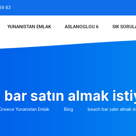
89 83
YUNANISTAN EMLAK
ASLANOGLOU 6
SIK SORU
 bar satın almak ist
 Greece Yunanistan Emlak
Blog
beach bar satın almak is