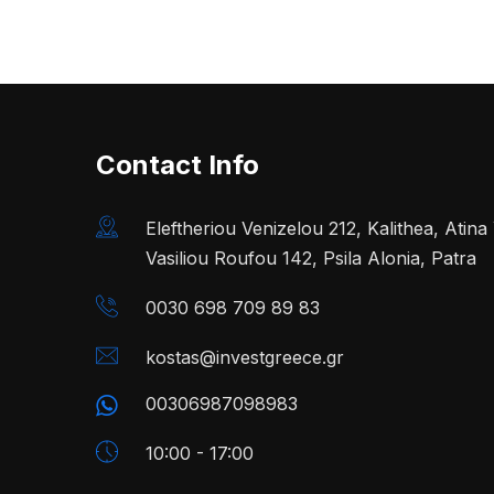
Contact Info
Eleftheriou Venizelou 212, Kalithea, Atin
Vasiliou Roufou 142, Psila Alonia, Patra
0030 698 709 89 83
kostas@investgreece.gr
00306987098983
10:00 - 17:00