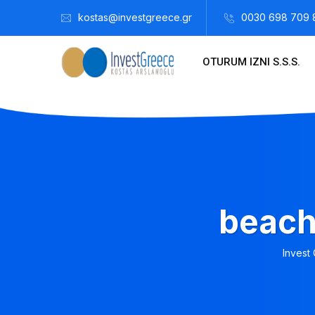
kostas@investgreece.gr
0030 698 709 
OTURUM IZNI S.S.S.
beach
Invest