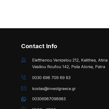
Contact Info
Eleftheriou Venizelou 212, Kalithea, Atin
Vasiliou Roufou 142, Psila Alonia, Patra
0030 698 709 89 83
kostas@investgreece.gr
00306987098983