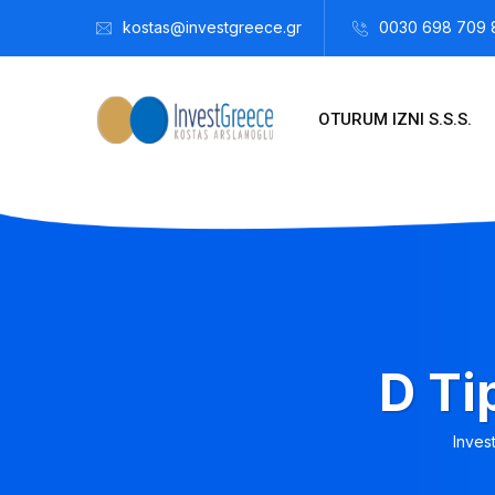
kostas@investgreece.gr
0030 698 709 
OTURUM IZNI S.S.S.
D Ti
Inves