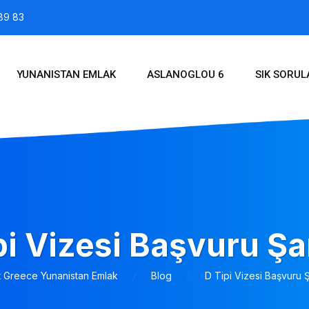
89 83
YUNANISTAN EMLAK
ASLANOGLOU 6
SIK SORU
pi Vizesi Başvuru Şar
t Greece Yunanistan Emlak
Blog
D Tipi Vizesi Başvuru Ş