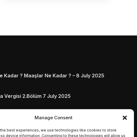
 Kadar ? Maaşlar Ne Kadar ? – 8 July 2025
a Vergisi 2.Bölüm 7 July 2025
arı ve Ödenmezse Ne Olur 5 July 2025
Manage Consent
the best experiences, we use technologies like cookies to store
ss device information. Consenting to these technologies will allow us