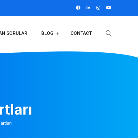
LAN SORULAR
BLOG
CONTACT
tları
artları