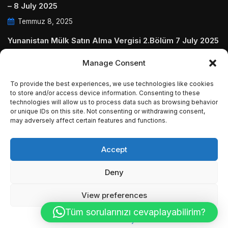
– 8 July 2025
Temmuz 8, 2025
Yunanistan Mülk Satın Alma Vergisi 2.Bölüm 7 July 2025
Temmuz 7, 2025
Manage Consent
Yunanistanda Daire Aidatları ve Ödenmezse Ne Olur 5
To provide the best experiences, we use technologies like cookies
July 2025
to store and/or access device information. Consenting to these
Temmuz 5, 2025
technologies will allow us to process data such as browsing behavior
or unique IDs on this site. Not consenting or withdrawing consent,
may adversely affect certain features and functions.
Accept
© Copyright 2009 - 2025 InvestGreece. All Rights
Deny
Reserved.
View preferences
Tüm sorularınızı cevaplayabilirim?
Cookie Policy