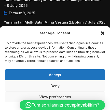
– 8 July 2025
Temmuz 8, 2025
Yunanistan Mülk Satın Alma Vergisi 2.Bölüm 7 July 2025
Temmuz 7, 2025
Manage Consent
Yunanistanda Daire Aidatları ve Ödenmezse Ne Olur 5
To provide the best experiences, we use technologies like cookies
July 2025
to store and/or access device information. Consenting to these
Temmuz 5, 2025
technologies will allow us to process data such as browsing behavior
or unique IDs on this site. Not consenting or withdrawing consent,
may adversely affect certain features and functions.
Accept
© Copyright 2009 - 2025 InvestGreece. All Rights
Deny
Reserved.
View preferences
Tüm sorularınızı cevaplayabilirim?
Cookie Policy