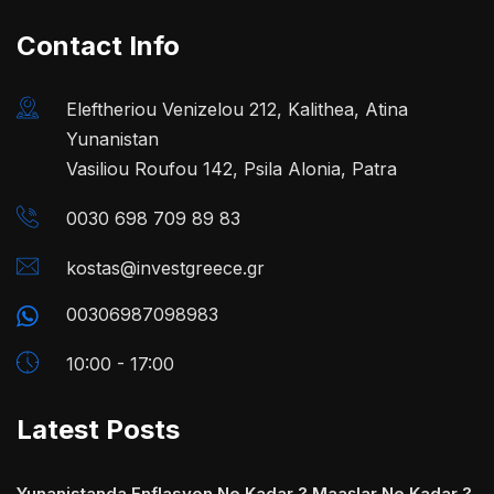
Contact Info
Eleftheriou Venizelou 212, Kalithea, Atina
Yunanistan
Vasiliou Roufou 142, Psila Alonia, Patra
0030 698 709 89 83
kostas@investgreece.gr
00306987098983
10:00 - 17:00
Latest Posts
Yunanistanda Enflasyon Ne Kadar ? Maaşlar Ne Kadar ?