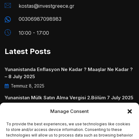
kostas@investgreece.gr
00306987098983
10:00 - 17:00
Latest Posts
Yunanistanda Enflasyon Ne Kadar ? Maaşlar Ne Kadar ?
– 8 July 2025
Temmuz 8, 2025
Yunanistan Mülk Satın Alma Vergisi 2.Bölüm 7 July 2025
Temmuz 7, 2025
Manage Consent
Yunanistanda Daire Aidatları ve Ödenmezse Ne Olur 5
To provide the best experiences, we use technologies like cookies
July 2025
to store and/or access device information. Consenting to these
Temmuz 5, 2025
technologies will allow us to process data such as browsing behavior