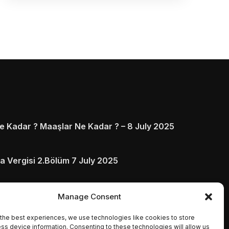
 Kadar ? Maaşlar Ne Kadar ? – 8 July 2025
a Vergisi 2.Bölüm 7 July 2025
arı ve Ödenmezse Ne Olur 5 July 2025
Manage Consent
the best experiences, we use technologies like cookies to store
ss device information. Consenting to these technologies will allow us