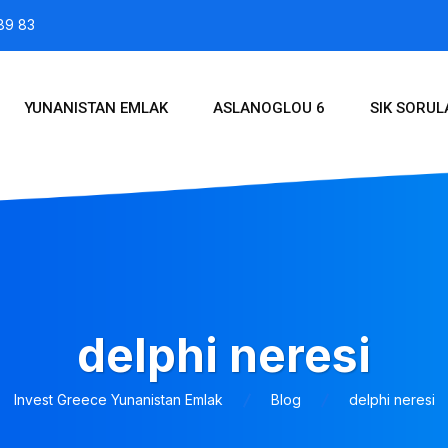
89 83
YUNANISTAN EMLAK
ASLANOGLOU 6
SIK SORU
delphi neresi
Invest Greece Yunanistan Emlak
Blog
delphi neresi