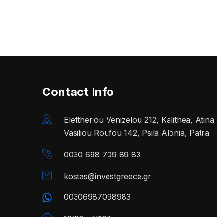
Contact Info
Eleftheriou Venizelou 212, Kalithea, Atin
Vasiliou Roufou 142, Psila Alonia, Patra
0030 698 709 89 83
kostas@investgreece.gr
00306987098983