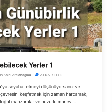
ebilecek Yerler 1
in Kaini Arslanoglou
ATİNA REHBERİ
na’ya seyahat etmeyi düşünüyorsanız ve
a çevresini keşfetmek için zaman harcamak,
doğal manzaralar ve huzurlu manevi...