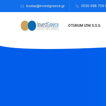
kostas@investgreece.gr
0030 698 709 
OTURUM IZNI S.S.S.