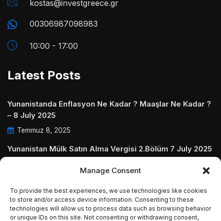
kostas@investgreece.gr
00306987098983
10:00 - 17:00
Latest Posts
Yunanistanda Enflasyon Ne Kadar ? Maaşlar Ne Kadar ?
– 8 July 2025
Temmuz 8, 2025
Yunanistan Mülk Satın Alma Vergisi 2.Bölüm 7 July 2025
Temmuz 7, 2025
Manage Consent
Yunanistanda Daire Aidatları ve Ödenmezse Ne Olur 5
To provide the best experiences, we use technologies like cookies
July 2025
to store and/or access device information. Consenting to these
technologies will allow us to process data such as browsing behavior
Temmuz 5, 2025
or unique IDs on this site. Not consenting or withdrawing consent,