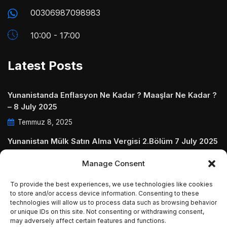
00306987098983
10:00 - 17:00
Latest Posts
Yunanistanda Enflasyon Ne Kadar ? Maaşlar Ne Kadar ?
– 8 July 2025
Temmuz 8, 2025
Yunanistan Mülk Satın Alma Vergisi 2.Bölüm 7 July 2025
Temmuz 7, 2025
Manage Consent
Yunanistanda Daire Aidatları ve Ödenmezse Ne Olur 5
To provide the best experiences, we use technologies like cookies
July 2025
to store and/or access device information. Consenting to these
technologies will allow us to process data such as browsing behavior
Temmuz 5, 2025
or unique IDs on this site. Not consenting or withdrawing consent,
may adversely affect certain features and functions.