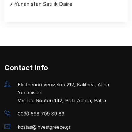
Yunanistan Satılık Daire
Contact Info
Eleftheriou Venizelou 212, Kalithea, Atina
Yunanistan
Vasiliou Roufou 142, Psila Alonia, Patra
0030 698 709 89 83
kostas@investgreece.gr