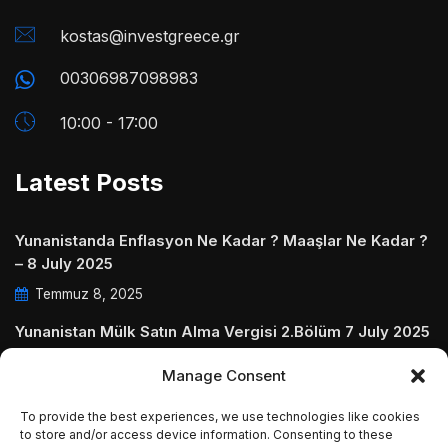
kostas@investgreece.gr
00306987098983
10:00 - 17:00
Latest Posts
Yunanistanda Enflasyon Ne Kadar ? Maaşlar Ne Kadar ?
– 8 July 2025
Temmuz 8, 2025
Yunanistan Mülk Satın Alma Vergisi 2.Bölüm 7 July 2025
Temmuz 7, 2025
Manage Consent
Yunanistanda Daire Aidatları ve Ödenmezse Ne Olur 5
To provide the best experiences, we use technologies like cookies
July 2025
to store and/or access device information. Consenting to these