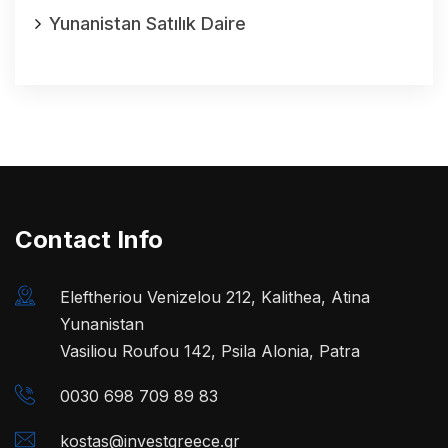
Yunanistan Satılık Daire
Contact Info
Eleftheriou Venizelou 212, Kalithea, Atina
Yunanistan
Vasiliou Roufou 142, Psila Alonia, Patra
0030 698 709 89 83
kostas@investgreece.gr