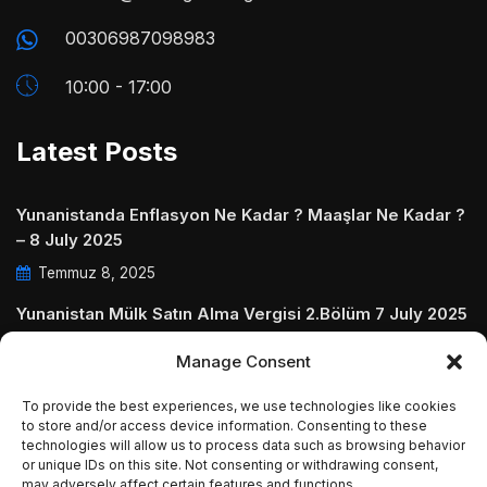
00306987098983
10:00 - 17:00
Latest Posts
Yunanistanda Enflasyon Ne Kadar ? Maaşlar Ne Kadar ?
– 8 July 2025
Temmuz 8, 2025
Yunanistan Mülk Satın Alma Vergisi 2.Bölüm 7 July 2025
Temmuz 7, 2025
Manage Consent
Yunanistanda Daire Aidatları ve Ödenmezse Ne Olur 5
To provide the best experiences, we use technologies like cookies
July 2025
to store and/or access device information. Consenting to these
Temmuz 5, 2025
technologies will allow us to process data such as browsing behavior
or unique IDs on this site. Not consenting or withdrawing consent,
may adversely affect certain features and functions.