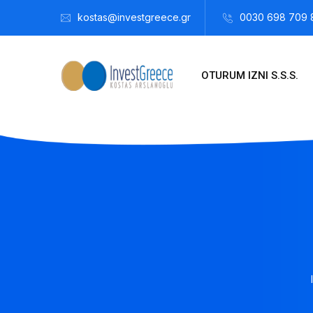
kostas@investgreece.gr
0030 698 709 
OTURUM IZNI S.S.S.