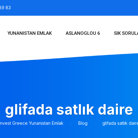
89 83
YUNANISTAN EMLAK
ASLANOGLOU 6
SIK SORU
glifada satlık daire
Invest Greece Yunanistan Emlak
Blog
glifada satlık dair