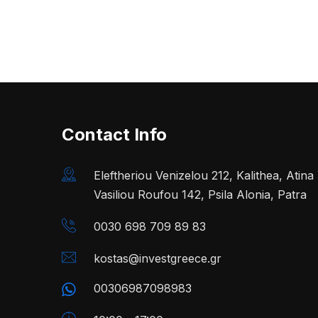
Contact Info
Eleftheriou Venizelou 212, Kalithea, Atin
Vasiliou Roufou 142, Psila Alonia, Patra
0030 698 709 89 83
kostas@investgreece.gr
00306987098983