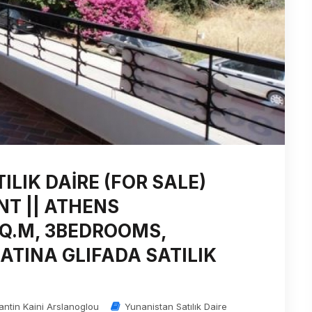
LIK DAİRE (FOR SALE)
T || ATHENS
SQ.M, 3BEDROOMS,
ATINA GLIFADA SATILIK
antin Kaini Arslanoglou
Yunanistan Satılık Daire