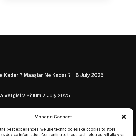
 Kadar ? Maaşlar Ne Kadar ? – 8 July 2025
a Vergisi 2.Bölüm 7 July 2025
arı ve Ödenmezse Ne Olur 5 July 2025
Manage Consent
the best experiences, we use technologies like cookies to store
ss device information. Consenting to these technologies will allow us