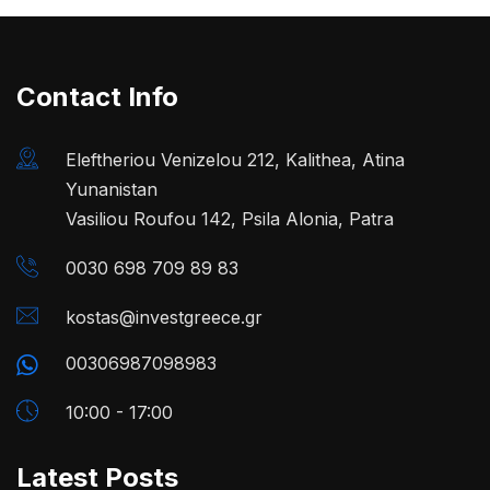
Contact Info
Eleftheriou Venizelou 212, Kalithea, Atina
Yunanistan
Vasiliou Roufou 142, Psila Alonia, Patra
0030 698 709 89 83
kostas@investgreece.gr
00306987098983
10:00 - 17:00
Latest Posts