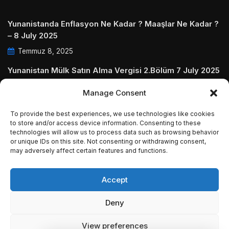
Yunanistanda Enflasyon Ne Kadar ? Maaşlar Ne Kadar ?
– 8 July 2025
Temmuz 8, 2025
Yunanistan Mülk Satın Alma Vergisi 2.Bölüm 7 July 2025
Temmuz 7, 2025
Manage Consent
Yunanistanda Daire Aidatları ve Ödenmezse Ne Olur 5
To provide the best experiences, we use technologies like cookies
July 2025
to store and/or access device information. Consenting to these
technologies will allow us to process data such as browsing behavior
Temmuz 5, 2025
or unique IDs on this site. Not consenting or withdrawing consent,
may adversely affect certain features and functions.
Accept
© Copyright 2009 - 2025 InvestGreece. All Rights
Deny
Reserved.
View preferences