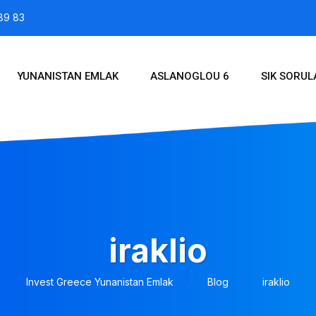
89 83
YUNANISTAN EMLAK
ASLANOGLOU 6
SIK SORU
iraklio
Invest Greece Yunanistan Emlak
Blog
iraklio