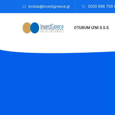
kostas@investgreece.gr
0030 698 709 
OTURUM IZNI S.S.S.