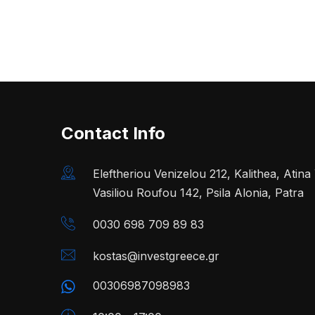
Contact Info
Eleftheriou Venizelou 212, Kalithea, Atin
Vasiliou Roufou 142, Psila Alonia, Patra
0030 698 709 89 83
kostas@investgreece.gr
00306987098983