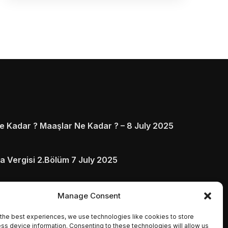
 Kadar ? Maaşlar Ne Kadar ? – 8 July 2025
a Vergisi 2.Bölüm 7 July 2025
arı ve Ödenmezse Ne Olur 5 July 2025
Manage Consent
the best experiences, we use technologies like cookies to store
ss device information. Consenting to these technologies will allow us