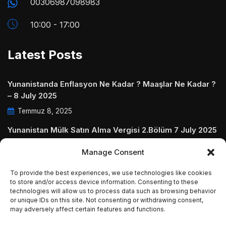
00306987098983
10:00 - 17:00
Latest Posts
Yunanistanda Enflasyon Ne Kadar ? Maaşlar Ne Kadar ?
– 8 July 2025
Temmuz 8, 2025
Yunanistan Mülk Satın Alma Vergisi 2.Bölüm 7 July 2025
Temmuz 7, 2025
Manage Consent
Yunanistanda Daire Aidatları ve Ödenmezse Ne Olur 5
To provide the best experiences, we use technologies like cookies
July 2025
to store and/or access device information. Consenting to these
technologies will allow us to process data such as browsing behavior
Temmuz 5, 2025
or unique IDs on this site. Not consenting or withdrawing consent,
may adversely affect certain features and functions.