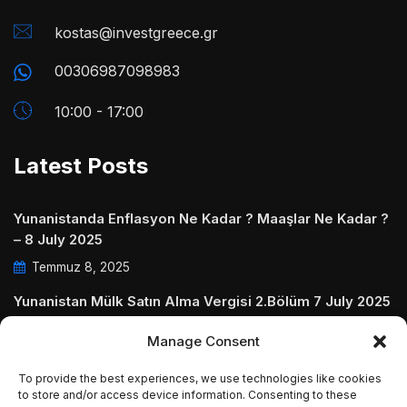
kostas@investgreece.gr
00306987098983
10:00 - 17:00
Latest Posts
Yunanistanda Enflasyon Ne Kadar ? Maaşlar Ne Kadar ?
– 8 July 2025
Temmuz 8, 2025
Yunanistan Mülk Satın Alma Vergisi 2.Bölüm 7 July 2025
Temmuz 7, 2025
Manage Consent
Yunanistanda Daire Aidatları ve Ödenmezse Ne Olur 5
To provide the best experiences, we use technologies like cookies
July 2025
to store and/or access device information. Consenting to these