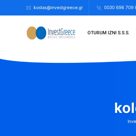
kostas@investgreece.gr
0030 698 709 
OTURUM IZNI S.S.S.
kol
Inv