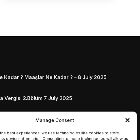
 Kadar ? Maaşlar Ne Kadar ? – 8 July 2025
a Vergisi 2.Bölüm 7 July 2025
arı ve Ödenmezse Ne Olur 5 July 2025
Manage Consent
the best experiences, we use technologies like cookies to store
ss device information. Consenting to these technologies will allow us