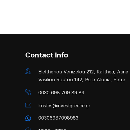
Contact Info
Eleftheriou Venizelou 212, Kalithea, Atin
Vasiliou Roufou 142, Psila Alonia, Patra
0030 698 709 89 83
kostas@investgreece.gr
00306987098983