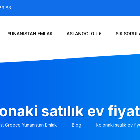
89 83
YUNANISTAN EMLAK
ASLANOGLOU 6
SIK SORU
onaki satılık ev fiyat
est Greece Yunanistan Emlak
Blog
kolonaki satılık ev fiya