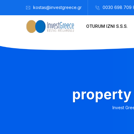
kostas@investgreece.gr
0030 698 709 
OTURUM IZNI S.S.S.
property
Invest Gre