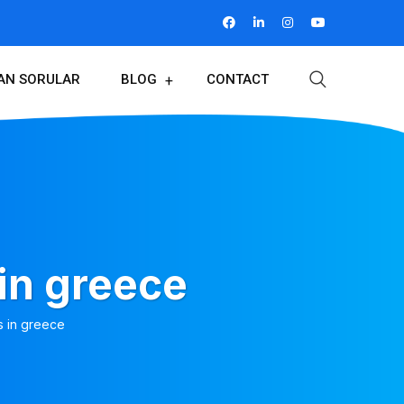
LAN SORULAR
BLOG
CONTACT
in greece
s in greece