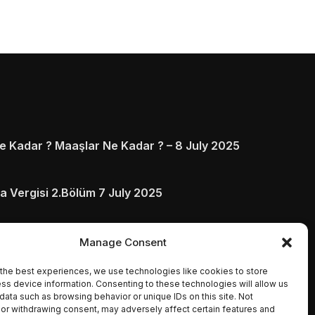
 Kadar ? Maaşlar Ne Kadar ? – 8 July 2025
a Vergisi 2.Bölüm 7 July 2025
arı ve Ödenmezse Ne Olur 5 July 2025
Manage Consent
the best experiences, we use technologies like cookies to store
ss device information. Consenting to these technologies will allow us
data such as browsing behavior or unique IDs on this site. Not
or withdrawing consent, may adversely affect certain features and