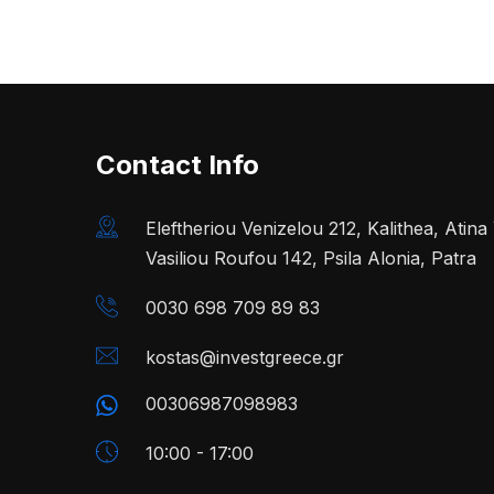
Contact Info
Eleftheriou Venizelou 212, Kalithea, Atin
Vasiliou Roufou 142, Psila Alonia, Patra
0030 698 709 89 83
kostas@investgreece.gr
00306987098983
10:00 - 17:00