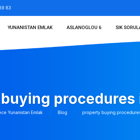
89 83
YUNANISTAN EMLAK
ASLANOGLOU 6
SIK SORU
 buying procedures 
ece Yunanistan Emlak
Blog
property buying procedure