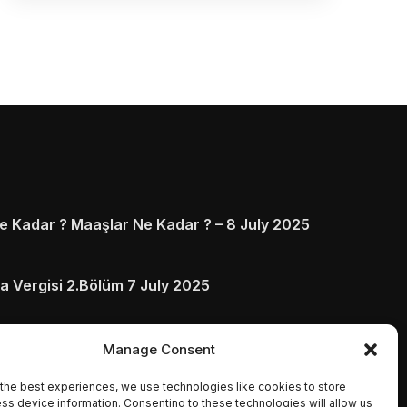
 Kadar ? Maaşlar Ne Kadar ? – 8 July 2025
a Vergisi 2.Bölüm 7 July 2025
arı ve Ödenmezse Ne Olur 5 July 2025
Manage Consent
the best experiences, we use technologies like cookies to store
ss device information. Consenting to these technologies will allow us