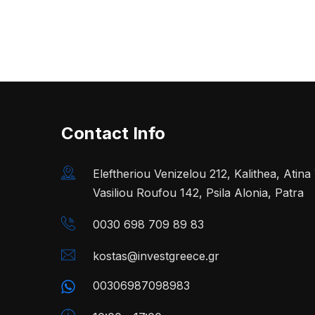
Contact Info
Eleftheriou Venizelou 212, Kalithea, Atin
Vasiliou Roufou 142, Psila Alonia, Patra
0030 698 709 89 83
kostas@investgreece.gr
00306987098983