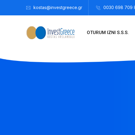
kostas@investgreece.gr
0030 698 709 
OTURUM IZNI S.S.S.