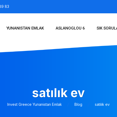
89 83
YUNANISTAN EMLAK
ASLANOGLOU 6
SIK SORU
satılık ev
Invest Greece Yunanistan Emlak
Blog
satılık ev