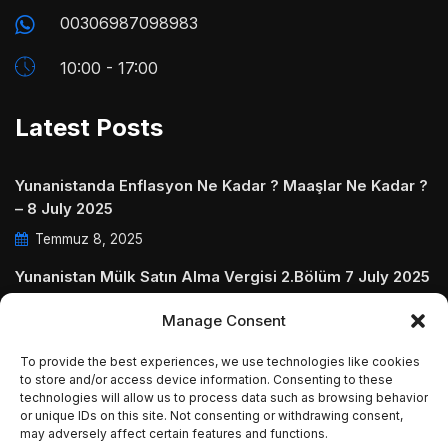
00306987098983
10:00 - 17:00
Latest Posts
Yunanistanda Enflasyon Ne Kadar ? Maaşlar Ne Kadar ?
– 8 July 2025
Temmuz 8, 2025
Yunanistan Mülk Satın Alma Vergisi 2.Bölüm 7 July 2025
Temmuz 7, 2025
Manage Consent
Yunanistanda Daire Aidatları ve Ödenmezse Ne Olur 5
To provide the best experiences, we use technologies like cookies
July 2025
to store and/or access device information. Consenting to these
Temmuz 5, 2025
technologies will allow us to process data such as browsing behavior
or unique IDs on this site. Not consenting or withdrawing consent,
may adversely affect certain features and functions.