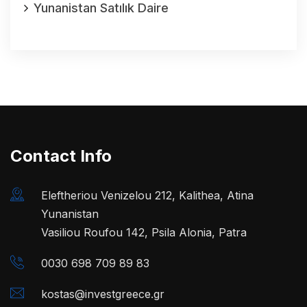
Yunanistan Satılık Daire
Contact Info
Eleftheriou Venizelou 212, Kalithea, Atina
Yunanistan
Vasiliou Roufou 142, Psila Alonia, Patra
0030 698 709 89 83
kostas@investgreece.gr